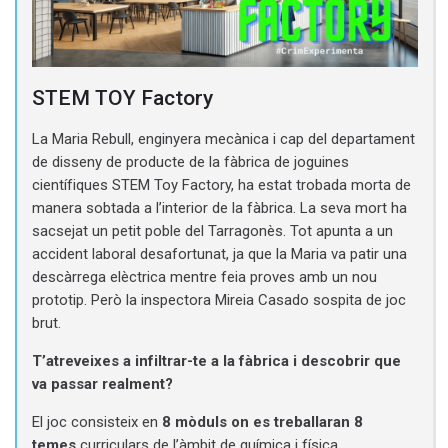
STEM TOY Factory
La Maria Rebull, enginyera mecànica i cap del departament
de disseny de producte de la fàbrica de joguines
científiques STEM Toy Factory, ha estat trobada morta de
manera sobtada a l’interior de la fàbrica. La seva mort ha
sacsejat un petit poble del Tarragonès. Tot apunta a un
accident laboral desafortunat, ja que la Maria va patir una
descàrrega elèctrica mentre feia proves amb un nou
prototip. Però la inspectora Mireia Casado sospita de joc
brut.
T’atreveixes a infiltrar-te a la fàbrica i descobrir que
va passar realment?
El joc consisteix en
8 mòduls on es treballaran 8
temes
curriculars de l’àmbit de química i física.