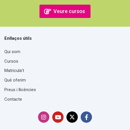
Veure cursos
Omet Navegació
Navegació
Anterior
Enllaços útils
Anuncis del lloc
Qui som
Inici
Següent
Els meus cursos
Cursos
Contacte
Anuncis del lloc
Matricula't
Qui som
Què oferim
Contacte
Preus i llicències
Política de privadesa i galetes
Preus i llicències
Contacte
Condicions d'ús
Els meus cursos
Cursos