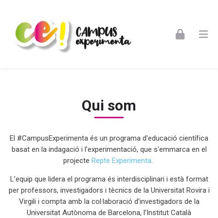
Skip to navigation
Skip to login form
Skip to footer
Ves al contingut principal
Qui som
Qui som
Requisits de compleció
Inici
Pàgines del lloc
Qui som
Qui som
El #CampusExperimenta és un programa d'educació científica
basat en la indagació i l'experimentació, que s
'emmarca en el
projecte
Repte Experimenta
.
L’equip que lidera el programa és interdisciplinari i està format
per professors, investigadors i tècnics de
la Universitat Rovira i
Virgili i compta amb la col·laboració d'investigadors de la
Universitat Autònoma de Barcelona, l’Institut Català