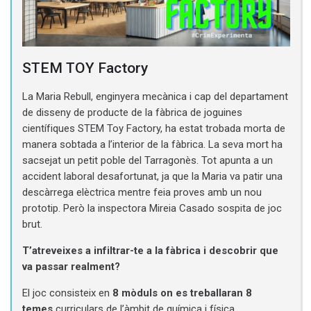
STEM TOY Factory
La Maria Rebull, enginyera mecànica i cap del departament
de disseny de producte de la fàbrica de joguines
científiques STEM Toy Factory, ha estat trobada morta de
manera sobtada a l’interior de la fàbrica. La seva mort ha
sacsejat un petit poble del Tarragonès. Tot apunta a un
accident laboral desafortunat, ja que la Maria va patir una
descàrrega elèctrica mentre feia proves amb un nou
prototip. Però la inspectora Mireia Casado sospita de joc
brut.
T’atreveixes a infiltrar-te a la fàbrica i descobrir que
va passar realment?
El joc consisteix en
8 mòduls on es treballaran 8
temes
curriculars de l’àmbit de química i física.